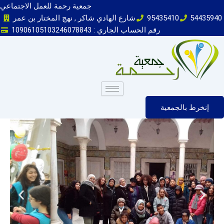
Skip
جمعية رحمة للعمل الاجتماعي
to
54435940
95435410
شارع الهادي شاكر , نهج المختار بن عمر
content
رقم الحساب الجاري : 10906105103246078843
إنخرط بالجمعية