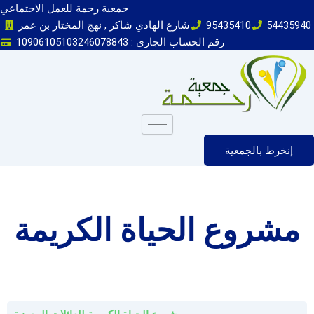
Skip
جمعية رحمة للعمل الاجتماعي
to
54435940
95435410
شارع الهادي شاكر , نهج المختار بن عمر
content
رقم الحساب الجاري : 10906105103246078843
إنخرط بالجمعية
مشروع الحياة الكريمة