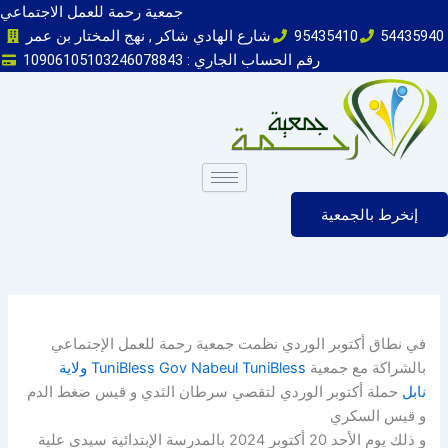
Skip
جمعية رحمة للعمل الاجتماعي
to
54435940
95435410
شارع الهادي شاكر , نهج المختار بن عمر
content
رقم الحساب الجاري : 10906105103246078843
إنخرط بالجمعية
في نطاق أكتوبر الوردي نظمت جمعية رحمة للعمل الإجتماعي
بالشراكة مع جمعية
TuniBless Gov Nabeul TuniBless ولاية
نابل
حملة أكتوبر الوردي لتقصي سرطان الثدي و قيس ضغط الدم
و قيس السكري
و ذلك يوم الأحد 20 أكتوبر 2024 بالمدرسة الإبتدائية سيدي علية