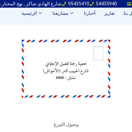
شارع الهادي شاكر , نهج المختار 
95435410
54435940
 بنا
تقارير
أخبارنا
مشاريعنا
الرئيسية
]
وصول التبرع