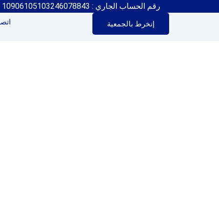
رقم الحساب الجاري : 10906105103246078843
اتصل
إنخرط بالجمعية