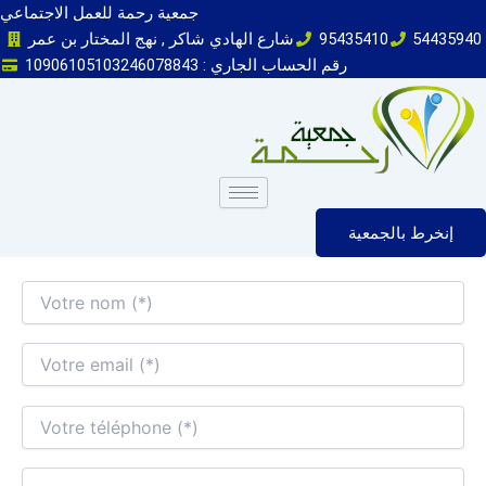
Skip
جمعية رحمة للعمل الاجتماعي
to
54435940
95435410
شارع الهادي شاكر , نهج المختار بن عمر
content
رقم الحساب الجاري : 10906105103246078843
إنخرط بالجمعية