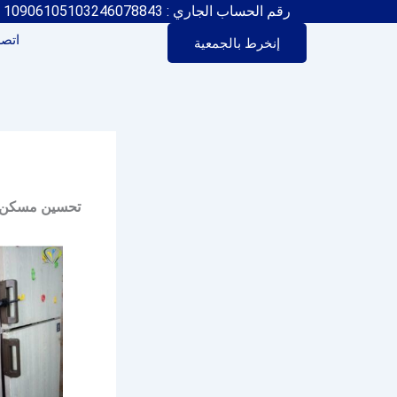
رقم الحساب الجاري : 10906105103246078843
اتصل
إنخرط بالجمعية
: تحسين مسكن 