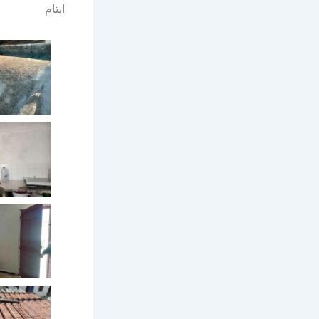
ايتام