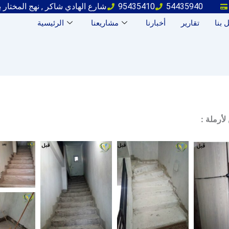
54435940
95435410
شارع الهادي شاكر , نهج المختار 
 بنا
تقارير
أخبارنا
مشاريعنا
الرئيسية
لأرملة